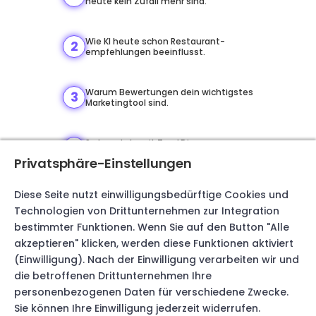
heute kein Zufall mehr sind.
Wie KI heute schon Restaurant-
2
empfehlungen beeinflusst.
Warum Bewertungen dein wichtigstes
3
Marketingtool sind.
So baust du mit TrustDino
4
systematisch Sichtbarkeit auf.
Privatsphäre-Einstellungen
Diese Seite nutzt einwilligungsbedürftige Cookies und
Gästebindung in der Praxis: Was
5
Stammgast wirklich leistet.
Technologien von Drittunternehmen zur Integration
bestimmter Funktionen. Wenn Sie auf den Button "Alle
akzeptieren" klicken, werden diese Funktionen aktiviert
Live-Demo beider Tools – konkret,
6
nicht abstrakt.
(Einwilligung). Nach der Einwilligung verarbeiten wir und
die betroffenen Drittunternehmen Ihre
personenbezogenen Daten für verschiedene Zwecke.
Kostenlos teilnehmen
Sie können Ihre Einwilligung jederzeit widerrufen.