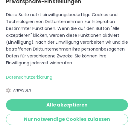
Privatsphäre-Einstellungen
Aufgrund Ihrer Einwilligung (im Sinne des Art. 6 A
Erhöhung unseres Bekanntheitsgrades auf unser
Diese Seite nutzt einwilligungsbedürftige Cookies und
sozialen Netzwerks Facebook (Anschrift: Meta 
Technologien von Drittunternehmen zur Integration
bestimmter Funktionen. Wenn Sie auf den Button "Alle
Canal Square, Dublin 2, Irland) ein.
akzeptieren" klicken, werden diese Funktionen aktiviert
(Einwilligung). Nach der Einwilligung verarbeiten wir und die
Sie erkennen die Plug-ins an dem Facebook-Lo
betroffenen Drittunternehmen Ihre personenbezogenen
Daten für verschiedene Zwecke. Sie können Ihre
mir) - eine Übersicht finden Sie unter: http:
Einwilligung jederzeit widerrufen.
ins/
Insoweit Sie Ihre Einwilligung gegeben haben, st
Datenschutzerklärung
Verbindung zwischen Ihrem Browser und den F
ANPASSEN
keinerlei Einfluss auf die Natur und den Umfan
die Server der Facebook Inc. übermittelt.
Alle akzeptieren
Informationen dazu finden Sie unter:
Nur notwendige Cookies zulassen
https://www.facebook.com/help/1863256680